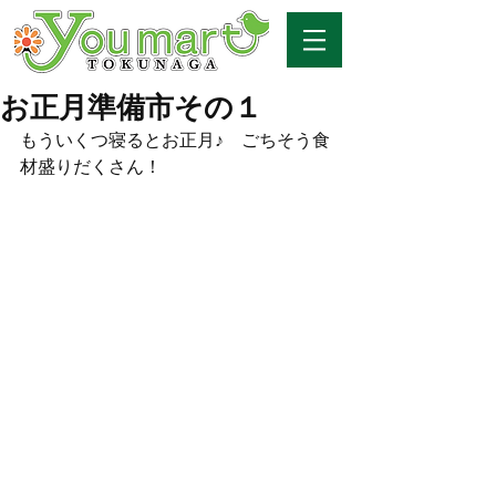
お正月準備市その１
もういくつ寝るとお正月♪　ごちそう食
材盛りだくさん！