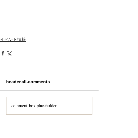
イベント情報
header.all-comments
comment-box.placeholder