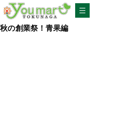
秋の創業祭！青果編